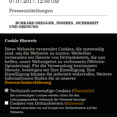
07.07.2017, 12:48 Uhr
Pressemitteilungen
BURKARD DREGGER
,
INNERES
,
SICHERHEIT
UND ORDNUNG
Cookie Hinweis
Mit unseren 52
Diese Webseite verwendet Cookies, die notwendig
Abgeordneten aus
sind, um die Webseite zu nutzen. Weiterhin
verwenden wir Dienste von Drittanbietern, die uns
allen Bezirken
helfen, unser Webangebot zu verbessern (Website-
Berlins sind wir die
Optmierung). Für die Verwendung bestimmter
größte Fraktion im
Dienste, benötigen wir Ihre Einwilligung. Ihre
Einwilligung können Sie jederzeit widerrufen. Weitere
Berliner Abgeordnetenhaus.
Informationen finden Sie in unserer
Datenschutzerklärung
.
Technisch notwendige Cookies (
Übersicht
)
Die notwendigen Cookies werden allein für den
IMPRESSUM
DATENSCHUTZ
KONTAKT
ordnungsgemäßen Gebrauch der Webseite benötigt.
Cookies von Drittanbietern (
Hinweis
)
Derzeit verzichten wir auf Scripte von Drittanbietern auf der
Webseite.