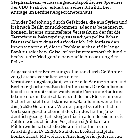
Stephan Lenz
, verfassungsschutzpolitischer Sprecher
der CDU-Fraktion, erklärt zu seiner Schriftlichen
Anfrage im Berliner Abgeordnetenhaus:
Um der Bedrohung durch Gefährder, die aus Syrien und
Irak nach Berlin zurückkommen, adäquat begegnen zu
können, ist eine unmittelbare Verstärkung der für die
Terrorismus-bekämpfung zuständigen polizeilichen
Dienststellen zwingend erforderlich. Ich fordere den
Innensenator auf, dieses Problem nicht auf die lange
Bank zu schieben. Geisel selbst ist verantwortlich für die
höchst unbefriedigende personelle Ausstattung der
Polizei.
Angesichts der Bedrohungssituation durch Gefährder
zeugt dieses Verhalten von einer
Verantwortungslosigkeit, von der alle Berlinerinnen und
Berliner gleichermaßen betroffen sind. Der Salafismus
bleibt die am stärksten wachsende Form innerhalb des
Islamismus in Deutschland und Berlin. Für die innere
Sicherheit stellt der Islamismus/Salafismus weiterhin
die größte Gefahr dar. Wie der jüngst veröffentlichte
Verfassungsschutzbericht des Landes Berlin ganz
deutlich gezeigt hat, steigen hier in allen Bereichen die
Zahlen wie auch in den Vorjahren signifikant an.
Mittlerweile hat sich die Gefahr in Berlin in dem
Anschlag am 19.12.2016 auf dem Breitscheidplatz
konkretisiert. Mit weiteren Anschlägen ist jederzeit zu