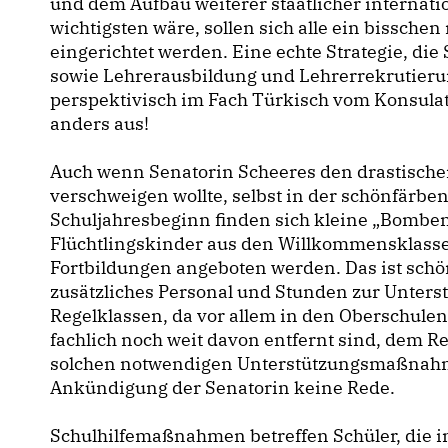
und dem Aufbau weiterer staatlicher internatio
wichtigsten wäre, sollen sich alle ein bissch
eingerichtet werden. Eine echte Strategie, di
sowie Lehrerausbildung und Lehrerrekrutier
perspektivisch im Fach Türkisch vom Konsulats
anders aus!
Auch wenn Senatorin Scheeres den drastischen
verschweigen wollte, selbst in der schönfärb
Schuljahresbeginn finden sich kleine „Bomben“
Flüchtlingskinder aus den Willkommensklasse
Fortbildungen angeboten werden. Das ist schö
zusätzliches Personal und Stunden zur Unterst
Regelklassen, da vor allem in den Oberschulen
fachlich noch weit davon entfernt sind, dem Re
solchen notwendigen Unterstützungsmaßnahmen
Ankündigung der Senatorin keine Rede.
Schulhilfemaßnahmen betreffen Schüler, die i