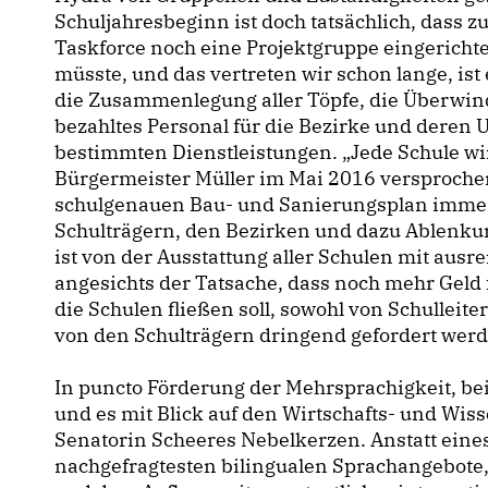
Schuljahresbeginn ist doch tatsächlich, dass z
Taskforce noch eine Projektgruppe eingerichte
müsste, und das vertreten wir schon lange, ist
die Zusammenlegung aller Töpfe, die Überwind
bezahltes Personal für die Bezirke und deren
bestimmten Dienstleistungen. „Jede Schule wir
Bürgermeister Müller im Mai 2016 versprochen
schulgenauen Bau- und Sanierungsplan immer 
Schulträgern, den Bezirken und dazu Ablenkun
ist von der Ausstattung aller Schulen mit aus
angesichts der Tatsache, dass noch mehr Gel
die Schulen fließen soll, sowohl von Schullei
von den Schulträgern dringend gefordert werd
In puncto Förderung der Mehrsprachigkeit, be
und es mit Blick auf den Wirtschafts- und Wiss
Senatorin Scheeres Nebelkerzen. Anstatt ein
nachgefragtesten bilingualen Sprachangebote,