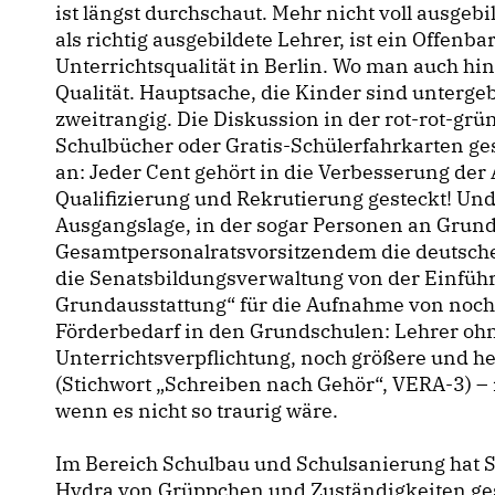
ist längst durchschaut. Mehr nicht voll ausgeb
als richtig ausgebildete Lehrer, ist ein Offenb
Unterrichtsqualität in Berlin. Wo man auch hin
Qualität. Hauptsache, die Kinder sind untergebr
zweitrangig. Die Diskussion in der rot-rot-grün
Schulbücher oder Gratis-Schülerfahrkarten ges
an: Jeder Cent gehört in die Verbesserung der
Qualifizierung und Rekrutierung gesteckt! Und
Ausgangslage, in der sogar Personen an Grunds
Gesamtpersonalratsvorsitzendem die deutsche 
die Senatsbildungsverwaltung von der Einführ
Grundausstattung“ für die Aufnahme von noc
Förderbedarf in den Grundschulen: Lehrer ohn
Unterrichtsverpflichtung, noch größere und h
(Stichwort „Schreiben nach Gehör“, VERA-3) 
wenn es nicht so traurig wäre.
Im Bereich Schulbau und Schulsanierung hat S
Hydra von Grüppchen und Zuständigkeiten ges