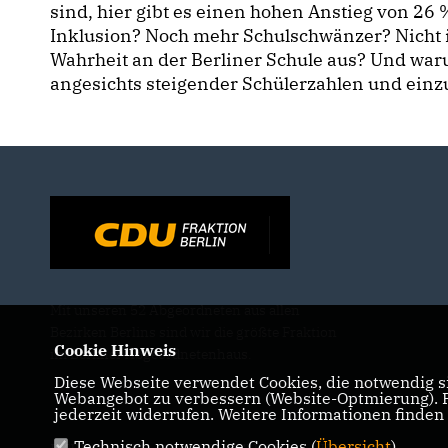
sind, hier gibt es einen hohen Anstieg von 26
Inklusion? Noch mehr Schulschwänzer? Nicht in
Wahrheit an der Berliner Schule aus? Und waru
angesichts steigender Schülerzahlen und einzu
Mit unseren 52 Abgeordneten aus allen
Bezirken Berlins sind wir die größte Fraktion
Cookie Hinweis
im Berliner Abgeordnetenhaus.
Diese Webseite verwendet Cookies, die notwendig si
Webangebot zu verbessern (Website-Optmierung). Fü
jederzeit widerrufen. Weitere Informationen finden
Technisch notwendige Cookies (
Übersicht
)