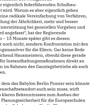
ur eigentlich federführenden Schulbau-
t wird. Worum es aber eigentlich gehen
 eine radikale Vereinfachung von Verfahren,
ung der Jährlichkeit, mehr und besser
 Unterstützung bei generellen Vorgaben und
d angefasst“, hat der Regierende
 – 15 Monate später gibt es diesen
noch nicht, sondern Konfrontation mit den
gsmanöver für die Eltern. Gar keine Rede
reichend Hausmeistern, obwohl diese gerade
d für Instandhaltungsmaßnahmen direkt an
tern im Rahmen des Ganztagsbetriebs als auch
en.
i dem das Babylon Berlin Pionier sein könnte
enschaftsstandort auch sein muss, wirft
es klaren Bekenntnisses zum Ausbau der
 Planungssicherheit für die Europaschulen