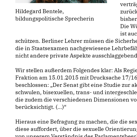
vertr
Hildegard Bentele,
zurüc
bildungspolitische Sprecherin
bisher
Die W
ist au
schützen. Berliner Lehrer müssen die Sicherhei
die in Staatsexamen nachgewiesene Lehrbefäh
nicht andere private Aspekte ausschlaggebend
Wir stellen außerdem Folgendes klar: Als Regi
Fraktion am 15.01.2015 mit Drucksache 17/168
beschlossen: „Der Senat gibt eine Studie zur a
schwulen, bisexuellen, trans- und intergeschle
die zudem die verschiedenen Dimensionen v
berücksichtigt. (...)“
Hieraus eine Befragung zu machen, die die se
diese auffordert, über die sexuelle Orientierun
von unserem Verständnis des Parlamentsbeschl