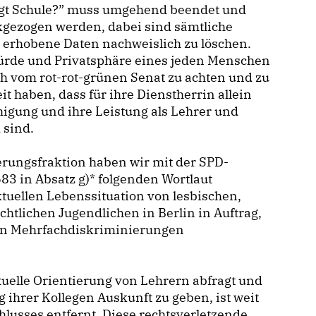
ägt Schule?” muss umgehend beendet und
kgezogen werden, dabei sind sämtliche
 erhobene Daten nachweislich zu löschen.
ürde und Privatsphäre eines jeden Menschen
ch vom rot-rot-grünen Senat zu achten und zu
t haben, dass für ihre Dienstherrin allein
igung und ihre Leistung als Lehrer und
 sind.
erungsfraktion haben wir mit der SPD-
3 in Absatz g)* folgenden Wortlaut
ktuellen Lebenssituation von lesbischen,
chtlichen Jugendlichen in Berlin in Auftrag,
on Mehrfachdiskriminierungen
xuelle Orientierung von Lehrern abfragt und
g ihrer Kollegen Auskunft zu geben, ist weit
usses entfernt. Diese rechtsverletzende