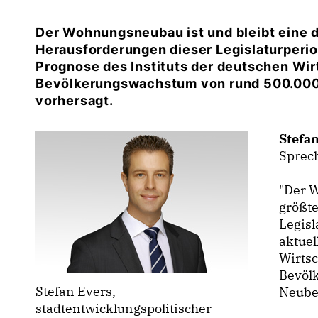
Der Wohnungsneubau ist und bleibt eine d
Herausforderungen dieser Legislaturperiod
Prognose des Instituts der deutschen Wirt
Bevölkerungswachstum von rund 500.000 
vorhersagt.
Stefa
Sprech
"Der W
größte
Legisl
aktuel
Wirtsc
Bevöl
Stefan Evers,
Neuber
stadtentwicklungspolitischer