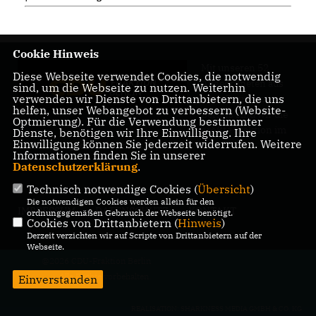
Cookie Hinweis
Mit unseren 52
Diese Webseite verwendet Cookies, die notwendig
Abgeordneten aus
sind, um die Webseite zu nutzen. Weiterhin
verwenden wir Dienste von Drittanbietern, die uns
allen Bezirken
helfen, unser Webangebot zu verbessern (Website-
Berlins sind wir die
Optmierung). Für die Verwendung bestimmter
größte Fraktion im
Dienste, benötigen wir Ihre Einwilligung. Ihre
Einwilligung können Sie jederzeit widerrufen. Weitere
Berliner Abgeordnetenhaus.
Informationen finden Sie in unserer
Datenschutzerklärung
.
Technisch notwendige Cookies (
Übersicht
)
Die notwendigen Cookies werden allein für den
IMPRESSUM
DATENSCHUTZ
KONTAKT
ordnungsgemäßen Gebrauch der Webseite benötigt.
Cookies von Drittanbietern (
Hinweis
)
Derzeit verzichten wir auf Scripte von Drittanbietern auf der
Webseite.
@2026 CDU-Fraktion Berlin
Alle Rechte vorbehalten.
Einverstanden
REALISATION: SHARKNESS MEDIA GMBH & CO. KG