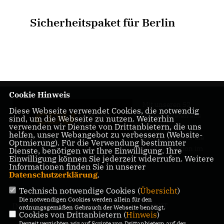
Sicherheitspaket für Berlin
Cookie Hinweis
Mit unseren 52
Diese Webseite verwendet Cookies, die notwendig
Abgeordneten aus
sind, um die Webseite zu nutzen. Weiterhin
verwenden wir Dienste von Drittanbietern, die uns
allen Bezirken
helfen, unser Webangebot zu verbessern (Website-
Berlins sind wir die
Optmierung). Für die Verwendung bestimmter
größte Fraktion im
Dienste, benötigen wir Ihre Einwilligung. Ihre
Einwilligung können Sie jederzeit widerrufen. Weitere
Berliner Abgeordnetenhaus.
Informationen finden Sie in unserer
Datenschutzerklärung
.
Technisch notwendige Cookies (
Übersicht
)
Die notwendigen Cookies werden allein für den
IMPRESSUM
DATENSCHUTZ
KONTAKT
ordnungsgemäßen Gebrauch der Webseite benötigt.
Cookies von Drittanbietern (
Hinweis
)
Derzeit verzichten wir auf Scripte von Drittanbietern auf der