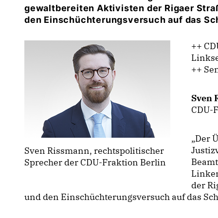
gewaltbereiten Aktivisten der Rigaer Stra
den Einschüchterungsversuch auf das Sch
++ CDU
Links
++ Se
Sven 
CDU-Fr
Der Üb
Justi
Sven Rissmann, rechtspolitischer
Beamte
Sprecher der CDU-Fraktion Berlin
Linken
der Ri
und den Einschüchterungsversuch auf das Sch