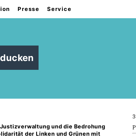
tion
Presse
Service
gducken
3
e Justizverwaltung und die Bedrohung
P
lidarität der Linken und Grünen mit