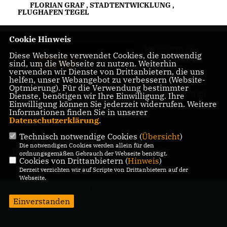
FLORIAN GRAF
,
STADTENTWICKLUNG
,
FLUGHAFEN TEGEL
Cookie Hinweis
Mit unseren 52
Diese Webseite verwendet Cookies, die notwendig
Abgeordneten aus
sind, um die Webseite zu nutzen. Weiterhin
verwenden wir Dienste von Drittanbietern, die uns
allen Bezirken
helfen, unser Webangebot zu verbessern (Website-
Berlins sind wir die
Optmierung). Für die Verwendung bestimmter
größte Fraktion im
Dienste, benötigen wir Ihre Einwilligung. Ihre
Einwilligung können Sie jederzeit widerrufen. Weitere
Berliner Abgeordnetenhaus.
Informationen finden Sie in unserer
Datenschutzerklärung
.
Technisch notwendige Cookies (
Übersicht
)
Die notwendigen Cookies werden allein für den
IMPRESSUM
DATENSCHUTZ
KONTAKT
ordnungsgemäßen Gebrauch der Webseite benötigt.
Cookies von Drittanbietern (
Hinweis
)
Derzeit verzichten wir auf Scripte von Drittanbietern auf der
Webseite.
@2026 CDU-Fraktion Berlin
Alle Rechte vorbehalten.
Einverstanden
REALISATION: SHARKNESS MEDIA GMBH & CO. KG