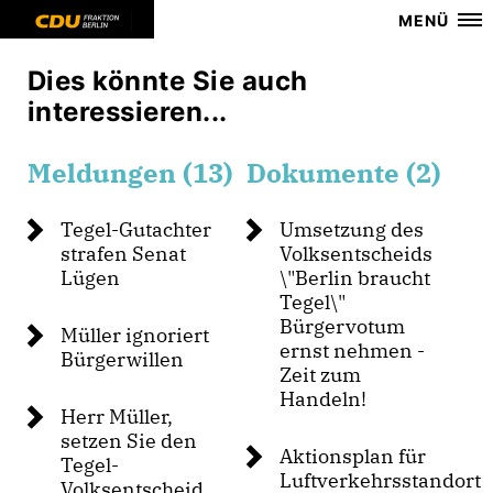
MENÜ
Dies könnte Sie auch
interessieren...
Meldungen (13)
Dokumente (2)
Tegel-Gutachter
Umsetzung des
strafen Senat
Volksentscheids
Lügen
\"Berlin braucht
Tegel\"
Bürgervotum
Müller ignoriert
ernst nehmen -
Bürgerwillen
Zeit zum
Handeln!
Herr Müller,
setzen Sie den
Aktionsplan für
Tegel-
Luftverkehrsstandort
Volksentscheid