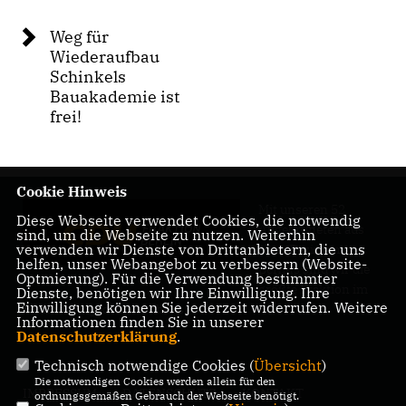
Weg für
Wiederaufbau
Schinkels
Bauakademie ist
frei!
Cookie Hinweis
Mit unseren 52
Diese Webseite verwendet Cookies, die notwendig
Abgeordneten aus
sind, um die Webseite zu nutzen. Weiterhin
verwenden wir Dienste von Drittanbietern, die uns
allen Bezirken
helfen, unser Webangebot zu verbessern (Website-
Berlins sind wir die
Optmierung). Für die Verwendung bestimmter
größte Fraktion im
Dienste, benötigen wir Ihre Einwilligung. Ihre
Einwilligung können Sie jederzeit widerrufen. Weitere
Berliner Abgeordnetenhaus.
Informationen finden Sie in unserer
Datenschutzerklärung
.
Technisch notwendige Cookies (
Übersicht
)
Die notwendigen Cookies werden allein für den
IMPRESSUM
DATENSCHUTZ
KONTAKT
ordnungsgemäßen Gebrauch der Webseite benötigt.