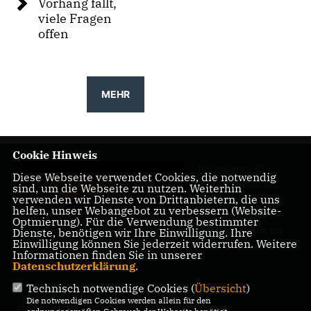
Vorhang fällt,
viele Fragen
offen
MEHR
Cookie Hinweis
Mit unseren 52
Diese Webseite verwendet Cookies, die notwendig
Abgeordneten aus
sind, um die Webseite zu nutzen. Weiterhin
verwenden wir Dienste von Drittanbietern, die uns
allen Bezirken
helfen, unser Webangebot zu verbessern (Website-
Berlins sind wir die
Optmierung). Für die Verwendung bestimmter
größte Fraktion im
Dienste, benötigen wir Ihre Einwilligung. Ihre
Einwilligung können Sie jederzeit widerrufen. Weitere
Berliner Abgeordnetenhaus.
Informationen finden Sie in unserer
Datenschutzerklärung
.
Technisch notwendige Cookies (
Übersicht
)
Die notwendigen Cookies werden allein für den
IMPRESSUM
DATENSCHUTZ
KONTAKT