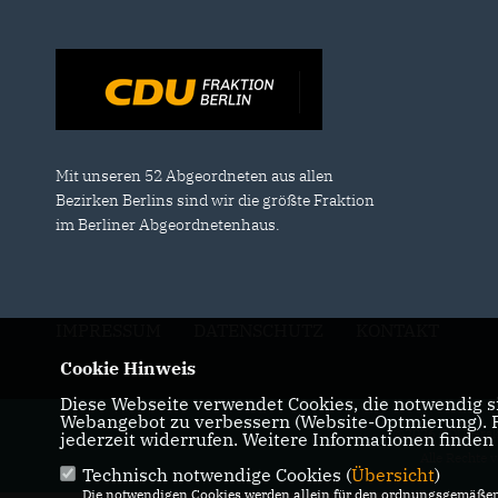
Mit unseren 52 Abgeordneten aus allen
Bezirken Berlins sind wir die größte Fraktion
im Berliner Abgeordnetenhaus.
IMPRESSUM
DATENSCHUTZ
KONTAKT
Cookie Hinweis
Diese Webseite verwendet Cookies, die notwendig si
Webangebot zu verbessern (Website-Optmierung). Fü
@2026 CDU-Frakt
jederzeit widerrufen. Weitere Informationen finden
Alle Rechte 
Technisch notwendige Cookies (
Übersicht
)
Die notwendigen Cookies werden allein für den ordnungsgemäßen 