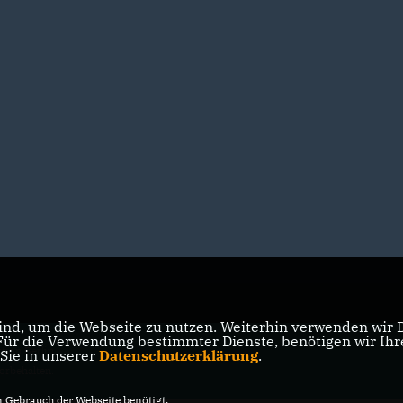
nd, um die Webseite zu nutzen. Weiterhin verwenden wir Di
r die Verwendung bestimmter Dienste, benötigen wir Ihre 
ion Berlin
 Sie in unserer
Datenschutzerklärung
.
vorbehalten.
Gebrauch der Webseite benötigt.