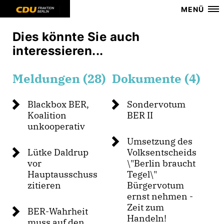
MENÜ
Dies könnte Sie auch
interessieren...
Meldungen (28)
Dokumente (4)
Blackbox BER,
Sondervotum
Koalition
BER II
unkooperativ
Umsetzung des
Lütke Daldrup
Volksentscheids
vor
\"Berlin braucht
Hauptausschuss
Tegel\"
zitieren
Bürgervotum
ernst nehmen -
Zeit zum
BER-Wahrheit
Handeln!
muss auf den