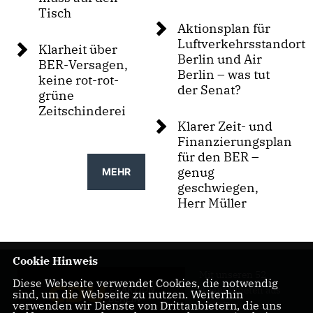
Tisch
Aktionsplan für
Luftverkehrsstandort
Klarheit über
Berlin und Air
BER-Versagen,
Berlin – was tut
keine rot-rot-
der Senat?
grüne
Zeitschinderei
Klarer Zeit- und
Finanzierungsplan
für den BER –
genug
MEHR
geschwiegen,
Herr Müller
Cookie Hinweis
Mit unseren 52
Diese Webseite verwendet Cookies, die notwendig
Abgeordneten aus
sind, um die Webseite zu nutzen. Weiterhin
verwenden wir Dienste von Drittanbietern, die uns
allen Bezirken