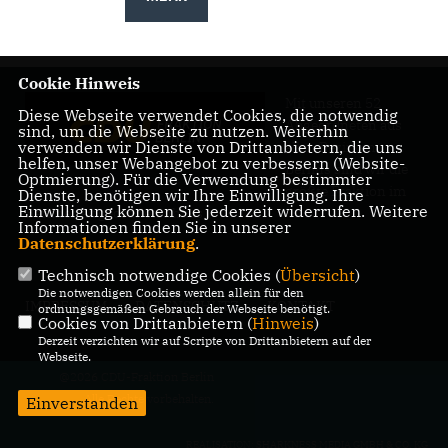
Cookie Hinweis
Mit unseren 52
Diese Webseite verwendet Cookies, die notwendig
Abgeordneten aus
sind, um die Webseite zu nutzen. Weiterhin
verwenden wir Dienste von Drittanbietern, die uns
allen Bezirken
helfen, unser Webangebot zu verbessern (Website-
Berlins sind wir die
Optmierung). Für die Verwendung bestimmter
größte Fraktion im
Dienste, benötigen wir Ihre Einwilligung. Ihre
Einwilligung können Sie jederzeit widerrufen. Weitere
Berliner Abgeordnetenhaus.
Informationen finden Sie in unserer
Datenschutzerklärung
.
Technisch notwendige Cookies (
Übersicht
)
Die notwendigen Cookies werden allein für den
IMPRESSUM
DATENSCHUTZ
KONTAKT
ordnungsgemäßen Gebrauch der Webseite benötigt.
Cookies von Drittanbietern (
Hinweis
)
Derzeit verzichten wir auf Scripte von Drittanbietern auf der
Webseite.
@2026 CDU-Fraktion Berlin
Alle Rechte vorbehalten.
Einverstanden
REALISATION: SHARKNESS MEDIA GMBH & CO. KG