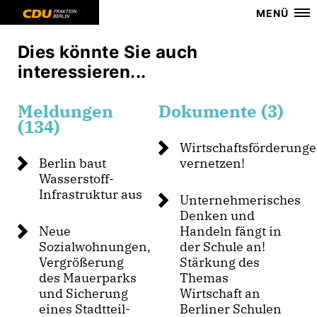
MENÜ
Dies könnte Sie auch
interessieren...
Meldungen
Dokumente (3)
(134)
Wirtschaftsförderung
Berlin baut
vernetzen!
Wasserstoff-
Infrastruktur aus
Unternehmerisches
Denken und
Neue
Handeln fängt in
Sozialwohnungen,
der Schule an!
Vergrößerung
Stärkung des
des Mauerparks
Themas
und Sicherung
Wirtschaft an
eines Stadtteil-
Berliner Schulen